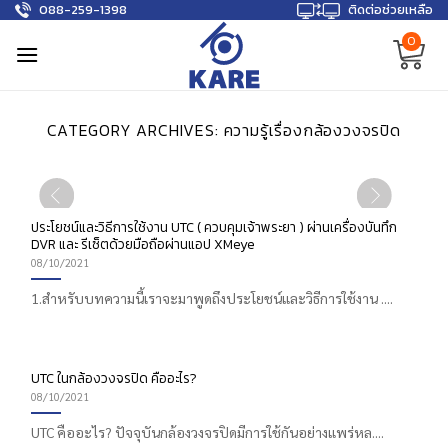
088-259-1398
ติดต่อช่วยเหลือ
Skip
to
0
content
CATEGORY ARCHIVES:
ความรู้เรื่องกล้องวงจรปิด
BLOG
วิธีการ ปรับโหมดไฟความ
สว่าง ของกล้องไร้สาย
ประโยชน์และวิธีการใช้งาน UTC ( ควบคุมเจ้าพระยา ) ผ่านเครื่องบันทึก
DVR และ รีเซ็ตด้วยมือถือผ่านแอป XMeye
12/03/2024
08/10/2021
วิธีการ ปรับโหมดไฟความสว่าง ของกล้องไร้สาย ดู
1.สำหรับบทความนี้เราจะมาพูดถึงประโยชน์และวิธีการใช้งาน ....
สินค้ากล้อ....
CONTINUE READING
→
UTC ในกล้องวงจรปิด คืออะไร?
08/10/2021
UTC คืออะไร? ปัจจุบันกล้องวงจรปิดมีการใช้กันอย่างแพร่หล....