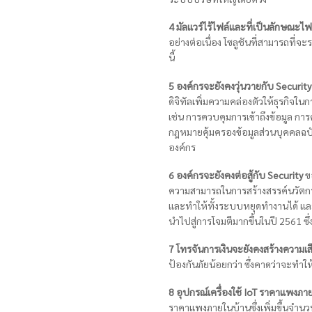
4 มัลแวร์ไร้ไฟล์และที่เป็นลักษณะไฟล
อย่างต่อเนื่อง โซลูชันที่สามารถที่จ
นี้
5 องค์กรจะยังคงวุ่นวายกับ Security
ดิจิทัลเพิ่มความคล่องตัวให้ธุรกิจ
เช่น การควบคุมการเข้าถึงข้อมูล กา
กฎหมายคุ้มครองข้อมูลส่วนบุคคลฉบั
องค์กร
6 องค์กรจะยังคงต่อสู้กับ Security
ขอ
ความสามารถในการสร้างสรรค์นวัตกร
และทำให้ทั้งระบบหยุดทำงานได้ แล
นำไปสู่การโจมตีมากขึ้นในปี 2561 ซ
7 โทรจันการเงินจะยังคงสร้างความเสี
ป้องกันภัยน้อยกว่า ซึ่งคาดว่าจะทำ
8 อุปกรณ์เครื่องใช้ IoT ราคาแพงภาย
ราคาแพงภายในบ้านซึ่งเพิ่มขึ้นจำนวนมา