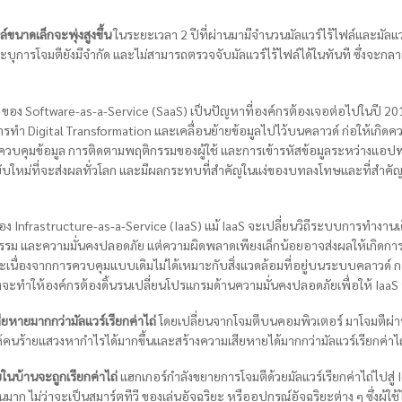
์ขนาดเล็กจะพุ่งสูงขึ้น
ในระยะเวลา 2 ปีที่ผ่านมามีจำนวนมัลแวร์ไร้ไฟล์และมัลแวร
ะระบุการโจมตียังมีจำกัด และไม่สามารถตรวจจับมัลแวร์ไร้ไฟล์ได้ในทันที ซึ่งจะกล
ของ Software-as-a-Service (SaaS) เป็นปัญหาที่องค์กรต้องเจอต่อไปในปี 201
ในการทำ Digital Transformation และเคลื่อนย้ายข้อมูลไปไว้บนคลาวด์ ก่อให้เก
รควบคุมข้อมูล การติดตามพฤติกรรมของผู้ใช้ และการเข้ารหัสข้อมูลระหว่างแอปพล
บใหม่ที่จะส่งผลทั่วโลก และมีผลกระทบที่สำคัญในแง่ของบทลงโทษและที่สำคัญก
ง Infrastructure-as-a-Service (IaaS) แม้ IaaS จะเปลี่ยนวิถีระบบการทำงานเดิ
รม และความมั่นคงปลอดภัย แต่ความผิดพลาดเพียงเล็กน้อยอาจส่งผลให้เกิดก
ะเนื่องจากการควบคุมแบบเดิมไม่ได้เหมาะกับสิ่งแวดล้อมที่อยู่บนระบบคลาวด์
ึ่งจะทำให้องค์กรต้องดิ้นรนเปลี่ยนโปรแกรมด้านความมั่นคงปลอดภัยเพื่อให้ Iaa
ยหายมากกว่ามัลแวร์เรียกค่าไถ่
โดยเปลี่ยนจากโจมตีบนคอมพิวเตอร์ มาโจมตีผ่าน
ให้คนร้ายแสวงหากำไรได้มากขึ้นและสร้างความเสียหายได้มากกว่ามัลแวร์เรียกค่า
ในบ้านจะถูกเรียกค่าไถ่
แฮกเกอร์กำลังขยายการโจมตีด้วยมัลแวร์เรียกค่าไถ่ไปสู่ Io
ก ไม่ว่าจะเป็นสมาร์ตทีวี ของเล่นอัจฉริยะ หรืออุปกรณ์อัจฉริยะต่าง ๆ ซึ่งผู้ใช้ไม