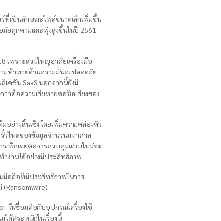
์ที่เป็นลักษณะไฟล์ขนาดเล็กเพิ่มขึ้น
ายภัยคุกคามและพุ่งสูงขึ้นในปี 2561
8 เพราะส่วนใหญ่อาศัยเครื่องมือ
ิดความท้าทายด้านความมั่นคงปลอดภัย
ิเคชัน SaaS นอกจากนี้ยังมี
ว่าคือความเสียหายต่อชื่อเสียงของ
มอย่างสิ้นเชิง โดยเพิ่มความคล่องตัว
ารรั่วไหลของข้อมูลจำนวนมหาศาล
 การเพิกเฉยต่อการควบคุมแบบใหม่จะ
S ทำงานได้อย่างมีประสิทธิภาพ
มือถือที่มีประสิทธิภาพในการ
ไถ่ (Ransomware)
T ที่เชื่อมต่อกับอุปกรณ์เครื่องใช้
่ได้ตระหนักในเรื่องนี้