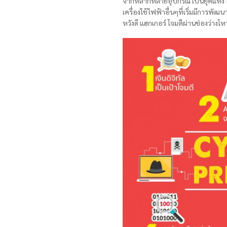
จากหลากหลายอุปกรณ์ เป็นยุคแห่ง In
เครื่องใช้ไฟฟ้าอื่นๆที่เริ่มมีการพั
หวังดี แฮกเกอร์ โจมตีผ่านช่องว่างโ