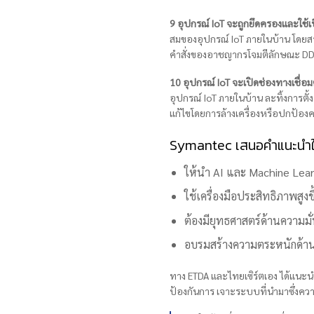
9 อุปกรณ์ IoT จะถูกยึดครองและใช
สมของอุปกรณ์ IoT ภายในบ้าน โดยสาม
คำสั่งของอาชญากรโจมตีลักษณะ DDoS
10 อุปกรณ์ IoT จะเปิดช่องทางเชื่อม
อุปกรณ์ IoT ภายในบ้าน ละทิ้งการตั
แก้ไขโดยการล้างเครื่องหรือปกป้องคอม
Symantec เสนอคำแนะนำให้
ให้นำ AI และ Machine Learn
ใช้เครื่องมือประสิทธิภาพสูงขึ
ต้องมียุทธศาสตร์ด้านความมั
อบรมสร้างความตระหนักด้านภ
ทาง ETDA และไทยเซิร์ตเอง ได้แนะน
ป้องกันการ เจาะระบบที่นำมาซึ่งควา