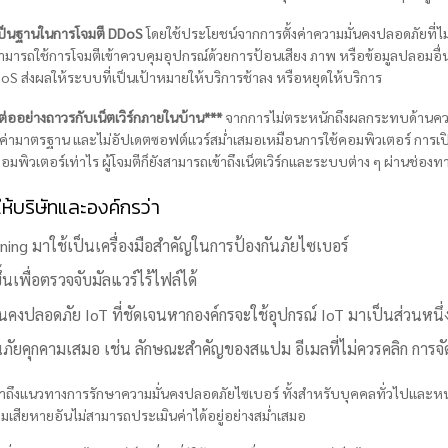
้เป็นฐานในการโจมตี DDoS
โดยใช้ประโยชน์จากการตั้งค่าความมั่นคงปลอดภัยที่ไ
ารถใช้การโจมตีเข้าควบคุมอุปกรณ์ด้วยการป้อนเสียง ภาพ หรือข้อมูลปลอมอื่น ๆ 
 ส่งผลให้ระบบที่เป็นเป้าหมายให้บริการช้าลง หรือหยุดให้บริการ
ต่ออย่างถาวรกับเน็ตเวิร์กภายในบ้าน***
จากการไม่ตระหนักถึงผลกระทบด้านคว
้งค่ามาตรฐาน และไม่อัปเดตซอฟต์แวร์สม่ำเสมอเหมือนการใช้คอมพิวเตอร์ การเป
พิวเตอร์เท่าไร ผู้โจมตีก็ยังสามารถเข้าถึงเน็ตเวิร์กและระบบต่าง ๆ ผ่านช่องทางล
บริษัทและองค์กรว่า
ing มาใช้เป็นเครื่องมือสำคัญในการป้องกันภัยไซเบอร์
้นเพื่อตรวจจับมัลแวร์ไร้ไฟล์ได้
่นคงปลอดภัย IoT ที่ชัดเจนหากองค์กรจะใช้อุปกรณ์ IoT มาเป็นส่วนหนึ่
ัยคุกคามเสมอ เช่น ลักษณะสำคัญของสแปม อีเมลที่ไม่ควรคลิก การจั
ำถึงแนวทางการรักษาความมั่นคงปลอดภัยไซเบอร์ ทั้งสำหรับบุคคลทั่วไปและหน
มเสียหายอันไม่สามารถประเมินค่าได้อยู่อย่างสม่ำเสมอ