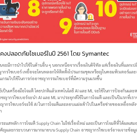
นคงปลอดภัยไซเบอร์ในปี 2561 โดย Symantec
จะมีการนำไปใช้ในด้านอื่น ๆ นอกเหนือจากเรื่องเงินดิจิทัล แต่เรื่องเงินที่แลก
ญากรไซเบอร์ เหยื่อจะโดนหลอกให้ติดตั้งโปรแกรมขุดเหรียญในคอมพิวเตอร์แ
รแกรมไปใช้ในการก่ออาชญากรรมไซเบอร์ที่มีความรุนแรงขึ้น
้เป็นเครื่องมือโจมตี โดยปกติแล้วเทคโนโลยี AI และ ML จะใช้ในการป้องกันและ
าชญากรไซเบอร์จะนำ AI และ ML มาประยุกต์ใช้ในการโจมตี และเป็นปีแรกที่เราจะ
ากรไซเบอร์จะใช้ AI ในการโจมตีและลอบแฝงเข้าไปในเครือข่ายของเหยื่อหลังจา
ก
ะแสหลัก การโจมตี Supply Chain ไม่ใช่เรื่องใหม่ และเป็นการโจมตีที่ได้ผลเสมอ
ลสำคัญและกระบวนการมากมายบน Supply Chain อาชญากรไซเบอร์อาจเจาะข้อมูลผ่