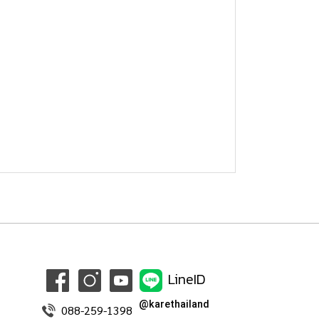
LineID
@karethailand
088-259-1398