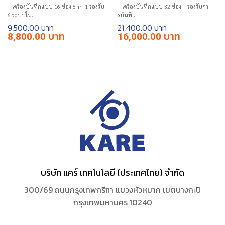
– เครื่องบันทึกแบบ 16 ช่อง 6-in-1 รองรับ
– เครื่องบันทึกแบบ 32 ช่อง – รองรับกา
6 ระบบใน..
รบันทึ..
9,500.00
21,400.00
Original
Current
Original
Current
8,800.00
16,000.00
price
price
price
price
was:
is:
was:
is:
฿9,500.00.
฿8,800.00.
฿21,400.00.
฿16,000.00.
บริษัท แคร์ เทคโนโลยี (ประเทศไทย) จำกัด
300/69 ถนนกรุงเทพกรีฑา แขวงหัวหมาก เขตบางกะปิ
กรุงเทพมหานคร 10240