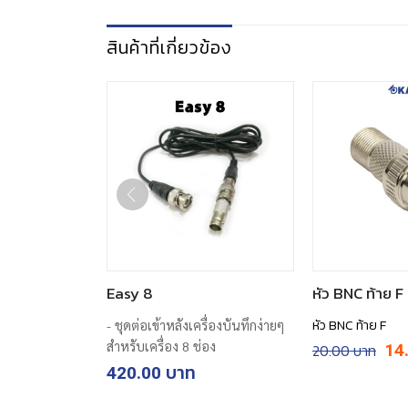
สินค้าที่เกี่ยวข้อง
Ready Cable)
Easy 8
หัว BNC ท้าย F
ัวต่อระหว่าง
หัว BNC ท้าย F
- ชุดต่อเข้าหลังเครื่องบันทึกง่ายๆ
สำหรับเครื่อง 8 ช่อง
Orig
20.00
14
pric
able) 20 เมตร พร้อม
420.00
was
฿20.
ginal
Current
0.00