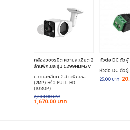
ลนส์ กล้อง
กล้องวงจรปิด ความละเอียด 2
หัวต่อ DC ตัวผู
ุมมองกว้าง
ล้านพิกเซล รุ่น C299HDM2V
หัวต่อ DC ตัวผ
l HD1080P
ความละเอียด 2 ล้านพิกเซล
Orig
25.00
20
(2MP) หรือ FULL HD
pric
Chip Sony
was:
(1080P)
฿25.
Current
2,200.00
price
Original
Current
1,670.00
is:
price
price
฿1,590.00.
was:
is:
฿2,200.00.
฿1,670.00.