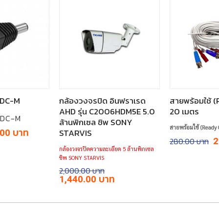
้ DC-M
กล้องวงจรปิด อินฟราเรด
สายพร้อมใช้ 
AHD รุ่น C2006HDM5E 5.0
20 เมตร
ู้ DC-M
ล้านพิกเซล ชิพ SONY
สายพร้อมใช้ (Ready 
inal
Current
STARVIS
.00
e
price
Or
280.00
2
is:
pr
กล้องวงจรปิดความละเอียด 5 ล้านพิกเซล
00.
฿20.00.
w
ชิพ SONY STARVIS
฿
2,000.00
Original
Current
1,440.00
price
price
was:
is:
฿2,000.00.
฿1,440.00.