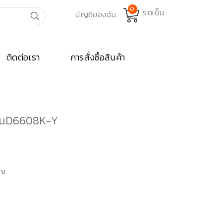
0
ติดต่อเรา
การสั่งซื้อสินค้า
รุ่นD6608K-Y
rent
ce
บบ
500.00.
ง
-Y ชิ้น