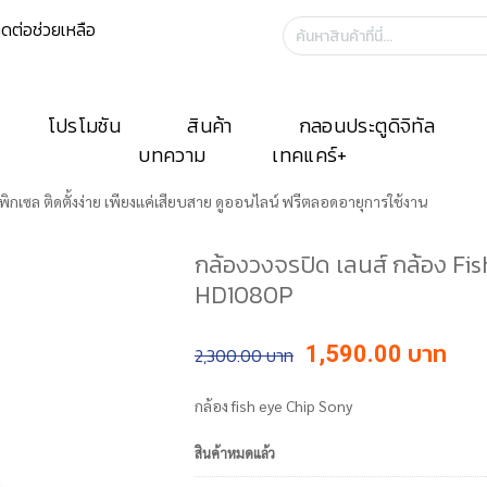
ิดต่อช่วยเหลือ
ค้นหา:
โปรโมชัน
สินค้า
กลอนประตูดิจิทัล
บทความ
เทคแคร์+
พิกเซล ติดตั้งง่าย เพียงแค่เสียบสาย ดูออนไลน์ ฟรีตลอดอายุการใช้งาน
กล้องวงจรปิด เลนส์ กล้อง Fi
HD1080P
Original
Cur
1,590.00
2,300.00
price
pri
was:
is:
กล้อง fish eye Chip Sony
฿2,300.00.
฿1,
สินค้าหมดแล้ว