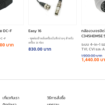
มีย DC-F
Easy 16
กล้องวงจรปิดโ
C345HDM5E 5.
 DC-F
- ชุดต่อเข้าหลังเครื่องบันทึกง่ายๆ สำหรับ
เครื่อง 16 ช่อง
ระบบ 4-in-1 ร
inal
Current
.00
e
price
TVI, CVI และ 
830.00
is:
00.
฿20.00.
1,900.00
Original
1,440.00
price
was:
฿1,900.00.
เกี่ยวกับเรา
วิธีการสั่งซื้อ
ติดต่อเรา
บทความ