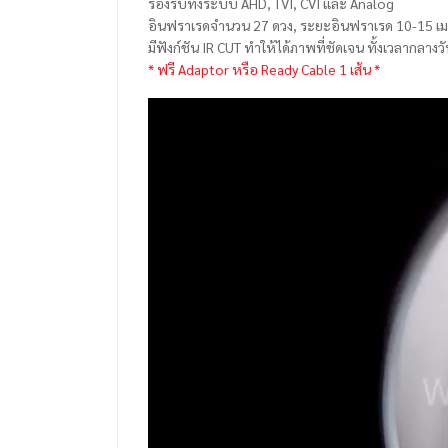
รองรับทั้งระบบ AHD, TVI, CVI และ Analog
อินฟราเรดจำนวน 27 ดวง, ระยะอินฟราเรด 10-15 เ
มีฟังก์ชัน IR CUT ทำให้ได้ภาพที่ชัดเจน ทั้งเวลากลาง
* ฟรี Adaptor หรือ Ready Cable 1 เส้น *
ตัว
เล่น
ไฟล์
วิดีโอ