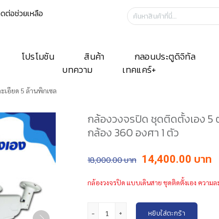
ิดต่อช่วยเหลือ
ค้นหา:
โปรโมชัน
สินค้า
กลอนประตูดิจิทัล
บทความ
เทคแคร์+
ละเอียด 5 ล้านพิกเซล
กล้องวงจรปิด ชุดติดตั้งเอง 5 
กล้อง 360 องศา 1 ตัว
Original
C
14,400.00
18,000.00
price
p
was:
is
กล้องวงจรปิด แบบเดินสาย ชุดติดตั้งเอง ความละ
฿18,000.00.
฿
จำนวน กล้องวงจรปิด ชุดติดตั้งเอง 5 ตัว ความละเ
หยิบใส่ตะกร้า