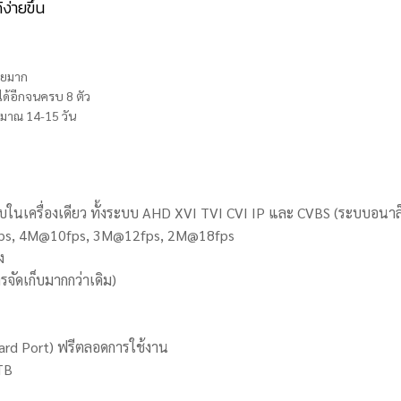
่ายขึ้น
้อยมาก
งได้อีกจนครบ 8 ตัว
ระมาณ 14-15 วัน
ะบบในเครื่องเดียว ทั้งระบบ AHD XVI TVI CVI IP และ CVBS (ระบบอนาล
@7fps, 4M@10fps, 3M@12fps, 2M@18fps
ง
จัดเก็บมากกว่าเดิม)
ard Port) ฟรีตลอดการใช้งาน
8TB