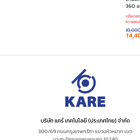
360 อ
กล้องวงจร
ความละเอ
18,00
Origina
14,4
price
was:
฿18,000
บริษัท แคร์ เทคโนโลยี (ประเทศไทย) จำกัด
300/69 ถนนกรุงเทพกรีฑา แขวงหัวหมาก เขต
บางกะปิกรุงเทพมหานคร 10240