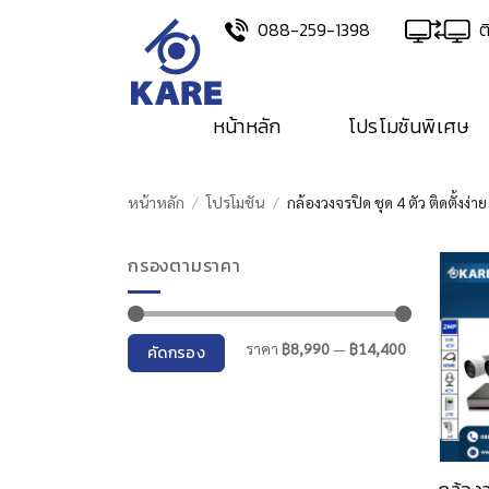
Skip
088-259-1398
ต
to
content
หน้าหลัก
โปรโมชันพิเศษ
หน้าหลัก
/
โปรโมชัน
/
กล้องวงจรปิด ชุด 4 ตัว ติดตั้งง
กรองตามราคา
ราคา
ราคา
ราคา
฿8,990
—
฿14,400
คัดกรอง
ต่ำ
สูงสุด
สุด