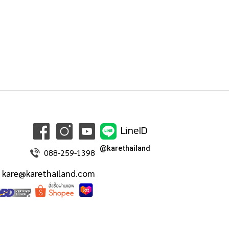
LineID
@karethailand
088-259-1398
kare@karethailand.com