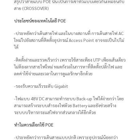
สรุปว่าสายแบบ POE นั้น เป็นการเข้าหัวแบบเดียวกันเหมือนกับ
สาย (CROSSOVER)
ประโยชน์ของเทคโนโลยี
POE
-ประหยัดกว่าเดินสายไฟ และในบางสถานที่ การเดินสายไฟ AC
ใหม่ไปยังสถานที่ติดตั้งอุปกรณ์ Access Point อาจจะเป็นไปไม่
ได้
-ติดตั้งง่ายและรวดเร็วกว่า เพราะใช้สายเพียง UTP เพียงเส้นเดียว
ไม่ต้องลากสายไฟใหม่ หมดกังวลในการหาที่ติดตั้งปลั๊กไฟ และ
ลดค่าใช้จ่ายและเวลาในการดูแลรักษาอีกด้วย
-รองรับความเร็วระดับ Gigabit
-ไฟแบบ 48V DC สามารถทำระบบ Back-up ไฟได้ง่ายกว่า โดย
สามารถสร้างระบบสำรองไฟด้วย Battery และยังช่วยสร้าง
ระบบบริหารกระแสไฟจากส่วนกลางได้อีกด้วย
ทำไมควรเลือกใช้
POE
-ประหยัดกว่าการเดินสายแบบปกติ เพราะอุปกรณ์น้อยกว่า