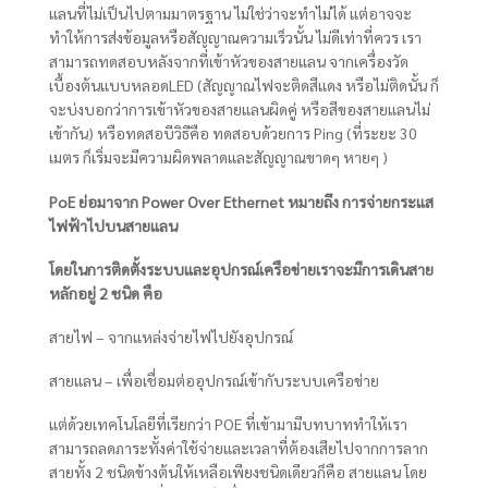
แลนที่ไม่เป็นไปตามมาตรฐาน ไม่ใช่ว่าจะทำไม่ได้ แต่อาจจะ
ทำให้การส่งข้อมูลหรือสัญญาณความเร็วนั้น ไม่ดีเท่าที่ควร เรา
สามารถทดสอบหลังจากที่เข้าหัวของสายแลน จากเครื่องวัด
เบื้องต้นแบบหลอดLED (สัญญาณไฟจะติดสีแดง หรือไม่ติดนั้น ก็
จะบ่งบอกว่าการเข้าหัวของสายแลนผิดคู่ หรือสีของสายแลนไม่
เข้ากัน) หรือทดสอบีวิธีคือ ทดสอบด้วยการ Ping (ที่ระยะ 30
เมตร ก็เริ่มจะมีความผิดพลาดและสัญญาณขาดๆ หายๆ )
PoE ย่อมาจาก Power Over Ethernet หมายถึง การจ่ายกระแส
ไฟฟ้าไปบนสายแลน
โดยในการติดตั้งระบบและอุปกรณ์เครือข่ายเราจะมีการเดินสาย
หลักอยู่ 2 ชนิด คือ
สายไฟ – จากแหล่งจ่ายไฟไปยังอุปกรณ์
สายแลน – เพื่อเชื่อมต่ออุปกรณ์เข้ากับระบบเครือข่าย
แต่ด้วยเทคโนโลยีที่เรียกว่า POE ที่เข้ามามีบทบาททำให้เรา
สามารถลดภาระทั้งค่าใช้จ่ายและเวลาที่ต้องเสียไปจากการลาก
สายทั้ง 2 ชนิดข้างต้นให้เหลือเพียงชนิดเดียวก็คือ สายแลน โดย