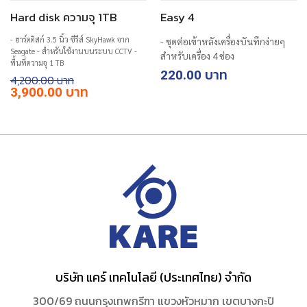
Hard disk ความจุ 1TB
Easy 4
- ฮาร์ดดิสก์ 3.5 นิ้ว ซีรีส์ SkyHawk จาก
- ชุดต่อเข้าหลังเครื่องบันทึกง่ายๆ
Seagate - สำหรับใช้งานบนระบบ CCTV -
สำหรับเครื่อง 4 ช่อง
พื้นที่ความจุ 1 TB
220.00
4,200.00
Original
Current
3,900.00
rent
price
price
ce
was:
is:
฿4,200.00.
฿3,900.00.
0.00.
บริษัท แคร์ เทคโนโลยี (ประเทศไทย) จำกัด
300/69 ถนนกรุงเทพกรีฑา แขวงหัวหมาก เขตบางกะปิ