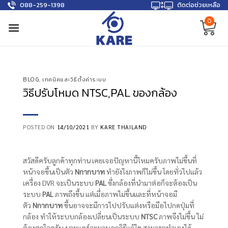
088-259-1398
ติดต่อช่วยเหลือ
Skip
to
0
content
BLOG
,
เทคนิคและวิธีตั้งค่าระบบ
วิธีปรับโหมด NTSC,PAL ของกล้อง
POSTED ON
14/10/2021
BY
KARE THAILAND
สวัสดีครับลูกค้าทุกท่าน เคยเจอปัญหานี้ไหมครับภาพไม่ขึ้นที่
หน้าจอขึ้นเป็นตัว
Nกากบาท
ทำยังไงภาพก็ไม่ขึ้น โดยทั่วไปแล้ว
เครื่อง DVR จะเป็นระบบ
PAL
ซึ่งกล้องที่นำมาต่อก็จะต้องเป็น
ระบบ
PAL
ภาพถึงขึ้น แต่เมื่อภาพไม่ขึ้นและที่หน้าจอมี
ตัว
Nกากบาท
ขึ้นอาจจะมีการไปปรับแต่งหรือมือไปกดปุ่มที่
กล้อง ทำให้ระบบกล้องเปลี่ยนเป็นระบบ
NTSC
ภาพจึงไม่ขึ้น ไม่
ต้องตกใจครับ นายแคร์จะมาบอกวิธีแก้ไข สามารถทำเองได้