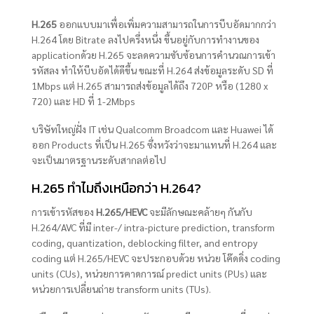
H.265
ออกแบบมาเพื่อเพิ่มความสามารถในการบีบอัดมากกว่า
H.264 โดย Bitrate ลงไปครึ่งหนึ่ง ขึ้นอยู่กับการทำงานของ
applicationด้วย H.265 จะลดความซับซ้อนการคำนวณการเข้า
รหัสลง ทำให้บีบอัดได้ดีขึ้น ขณะที่ H.264 ส่งข้อมูลระดับ SD ที่
1Mbps แต่ H.265 สามารถส่งข้อมูลได้ถึง 720P หรือ (1280 x
720) และ HD ที่ 1-2Mbps
บริษัทใหญ่ฝั่ง IT เช่น Qualcomm Broadcom และ Huawei ได้
ออก Products ที่เป็น H.265 ซึ่งหวังว่าจะมาแทนที่ H.264 และ
จะเป็นมาตรฐานระดับสากลต่อไป
H.265 ทำไมถึงเหนือกว่า H.264?
การเข้ารหัสของ
H.265/HEVC
จะมีลักษณะคล้ายๆ กันกับ
H.264/AVC ที่มี inter-/ intra-picture prediction, transform
coding, quantization, deblocking filter, and entropy
coding แต่ H.265/HEVC จะประกอบด้วย หน่วย โค๊ดดิ่ง coding
units (CUs), หน่วยการคาดการณ์ predict units (PUs) และ
หน่วยการเปลี่ยนถ่าย transform units (TUs).