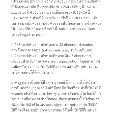
เปรียบเทียบระหว่าง H.264 กับ H.265 มีกระบวนการที่แตกต่าง
กันในการแบบอัด ที่จำนวน Block H.264 จะใช้อยู่ที่ 16×16
pixel ขณะที่ H.265 จะสามารถเลือกจาก 8×8, 16×16 ถึง
64×64 pixels. ส่วนที่วิเคราะห์ว่าอะไรที่จะแบ่ง CUs ออกเป็น
หลายขนาดนั้นตัวอย่างเช่น ตัวของรถในที่จอดรถ การเข้ารหัสจะ
ใช้ Block ที่ใหญ่ในการเข้ารหัสพื้นหลัง (Background) ที่จะ
บรรจุข้อมูลจำนวนน้อย
H.265 จะใช้โหมดการกำหนดทาง 33 directional modes
สำหรับการคาดคะเน (intra-prediction), เปรียบเทียบกับ
H.264 จะใช้โหมดการกำหนดทิศทางเพียง 8 directional
modes สำหรับการคาดคะเน intra-prediction ที่คุณภาพภาพ
เหมือนกัน H.265 จะบีบอัดได้ถึง 39 to 44% เทียบกับH.264.
ทำให้ผลลัพธ์ที่ได้แตกต่างกัน
มาตรฐานการบีบอัดวิดีโอต่าง ๆ ย่อมมีเป้าหมายเพื่อให้มีอัตรา
การบีบอัดข้อมูลสูงๆ นั่นคือใช้อัตราบิตน้อยที่สุดเท่าที่เป็นไปได้
ขณะเดียวกันก็ยังสามารถรักษาคุณภาพระดับเดิมไว้ได้ โดยวิธีการ
วัดประสิทธิภาพการเข้ารหัสของแต่ละมาตรฐานนั้นมีอยู่สองวิธี
วิธีแรกคือใช้ตัวชี้วัด เช่น peak signal-to-noise ratio (PSNR)
วิธีที่สองคือประเมินจากคุณภาพของวิดีโอซึ่งเป็นวิธีที่เหมาะสม