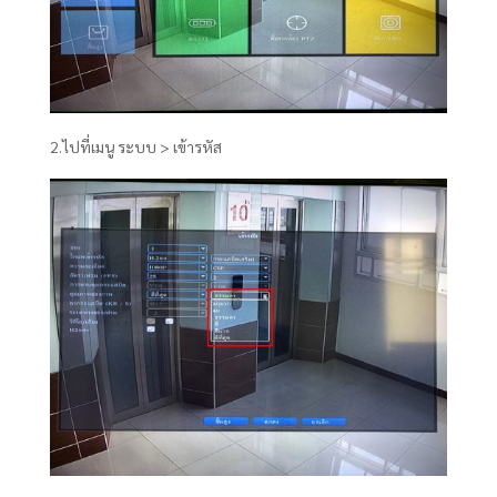
2.ไปที่เมนู ระบบ > เข้ารหัส