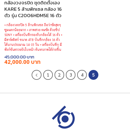
กล้องวงจรปิด ชุดติดตั้งเอง
KARE 5 ล้านพิกเซล กล้อง 16
ตัว รุ่น C2006HDM5E 16 ตัว
• กล้องวงจรปิด 5 ล้านพิกเซล ถือว่าชัดสุดๆ
ซูมแตกน้อยมาก
• ภาพสวย คมชัด ด้วยชิป
SONY
• เครื่องบันทึกรองรับกล้องได้ 16 ตัว
•
มีฮาร์ดดิสก์ ขนาด 4TB บันทึกกล้อง 16 ตัว
ได้นานประมาณ 14-15 วัน
• เครื่องบันทึก มี
ฟังก์ชันตรวจจับใบหน้า ค้นหาภาพได้ง่ายขึ้น
45,000.00
Original
Current
42,000.00
price
price
was:
is:
฿45,000.00.
฿42,000.00.
1
2
3
4
5