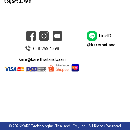
ข้อมูลส่วนบุคคล
LineID
@karethailand
088-259-1398
kare@karethailand.com
©
2026
KARE Technologies (Thailand) Co., Ltd.
, All Rights Reserved.