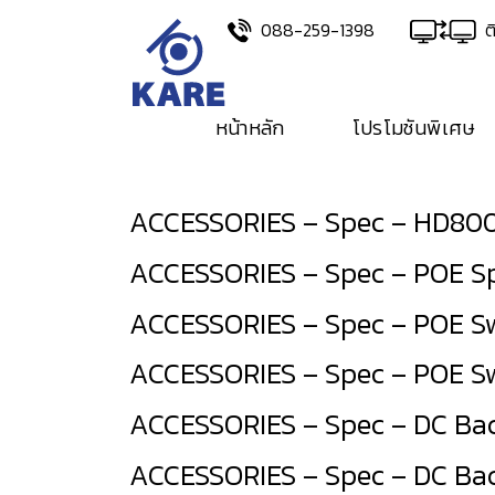
Skip
088-259-1398
ต
to
content
หน้าหลัก
โปรโมชันพิเศษ
ACCESSORIES – Spec – HD80
ACCESSORIES – Spec – POE Sp
ACCESSORIES – Spec – POE S
ACCESSORIES – Spec – POE S
ACCESSORIES – Spec – DC Ba
ACCESSORIES – Spec – DC Ba