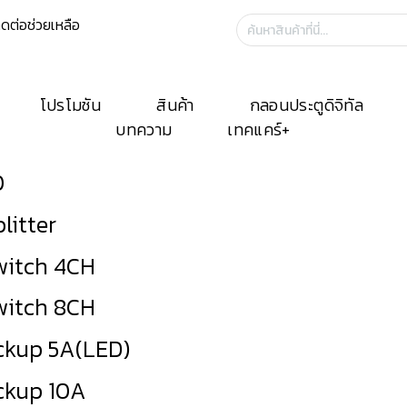
ิดต่อช่วยเหลือ
ค้นหา:
โปรโมชัน
สินค้า
กลอนประตูดิจิทัล
บทความ
เทคแคร์+
0
litter
witch 4CH
witch 8CH
ckup 5A(LED)
ckup 10A