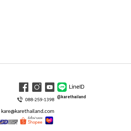
LineID
@karethailand
088-259-1398
kare@karethailand.com